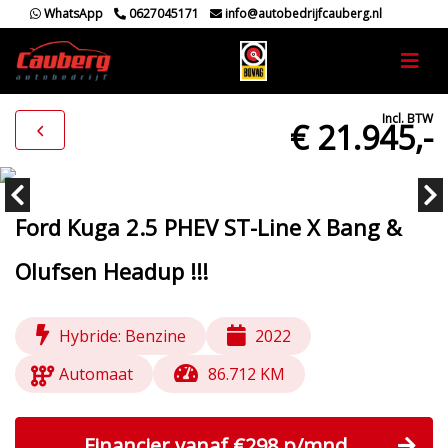
WhatsApp
0627045171
info@autobedrijfcauberg.nl
Incl. BTW
€ 21.945,-
Ford Kuga 2.5 PHEV ST-Line X Bang &
Olufsen Headup !!!
Hybride: Benzine
2022
Automaat
86.712 KM
Financier vanaf €298 p/mnd