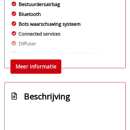
Bestuurdersairbag
Bluetooth
Bots waarschuwing systeem
Connected services
Diffuser
Elektrisch bedienbare achterklep met
sensorsturing
Meer informatie
Elektronisch stabiliteits programma
Geluidsisolerend glas
Hemelbekleding donker
Beschrijving
Hoofd airbag(s) achter
Hoofd airbag(s) voor
Keyless start
Knie airbag(s)