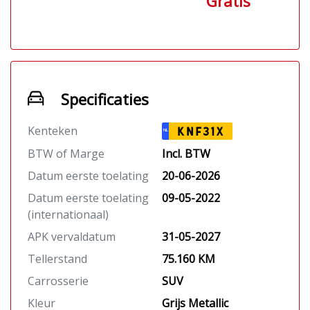
Gratis
Autobedrijf Cauberg al meer dan 50
jaar een vertrouwd adres. Biesven 8
5595dd Leende tel 0627045171
Als u langs wilt komen bent u 6
dagen per week welkom. We zijn ook
Specificaties
in de avonden open. Wel altijd even
bellen voordat u komt rijden. (De
Kenteken
KNF31X
NL
mail wordt niet altijd direct gelezen)
BTW of Marge
Incl. BTW
Omdat wij vaak onderweg zijn om
nieuwe auto's in te kopen zijn wij
Datum eerste toelating
20-06-2026
niet altijd aanwezig.
Datum eerste toelating
09-05-2022
(internationaal)
APK vervaldatum
31-05-2027
Tellerstand
75.160 KM
Carrosserie
SUV
Kleur
Grijs Metallic