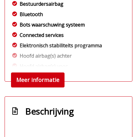
Bestuurdersairbag
Bluetooth
Bots waarschuwing systeem
Connected services
Elektronisch stabiliteits programma
Hoofd airbag(s) achter
Hoofd airbag(s) voor
Keyless start
Meer informatie
Kleur blauw
Knie airbag(s)
Multimedia scherm standaard
Beschrijving
Oplaadmogelijkheid
Passagiersairbag