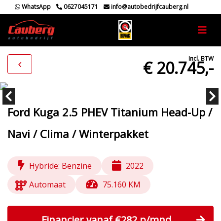
WhatsApp
0627045171
info@autobedrijfcauberg.nl
Incl. BTW
€ 20.745,-
Ford Kuga 2.5 PHEV Titanium Head-Up /
Navi / Clima / Winterpakket
Hybride: Benzine
2022
Automaat
75.160 KM
Financier vanaf €282 p/mnd