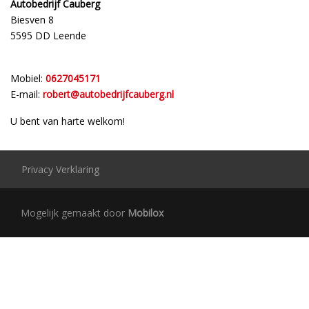
Autobedrijf Cauberg
Biesven 8
5595 DD Leende
Mobiel:
0627045171
E-mail:
robert@autobedrijfcauberg.nl
U bent van harte welkom!
Privacy Verklaring
Mogelijk gemaakt door
Mobilox